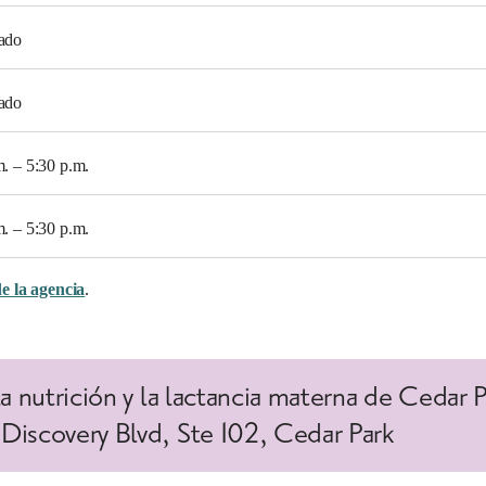
ado
ado
m. – 5:30 p.m.
m. – 5:30 p.m.
de la agencia
.
a nutrición y la lactancia materna de Cedar 
Discovery Blvd, Ste 102, Cedar Park