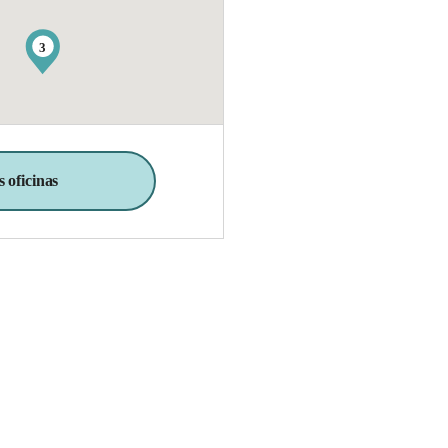
3
 oficinas