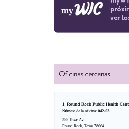
myWIC
próxi
ver l
Oficinas cercanas
1. Round Rock Public Health Cent
Número de la oficina:
042-03
355 Texas Ave
Round Rock, Texas 78664