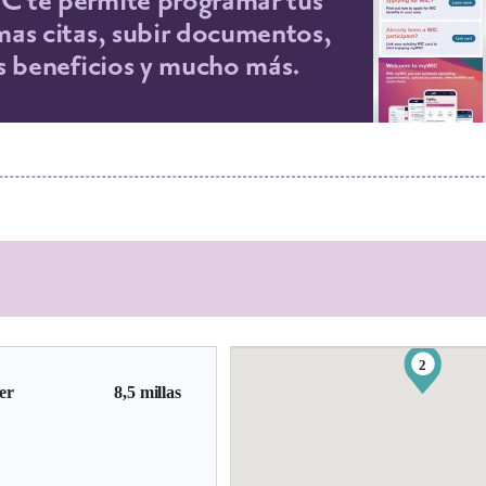
 te permite programar tus
mas citas, subir documentos,
os beneficios y mucho más.
2
er
8,5 millas