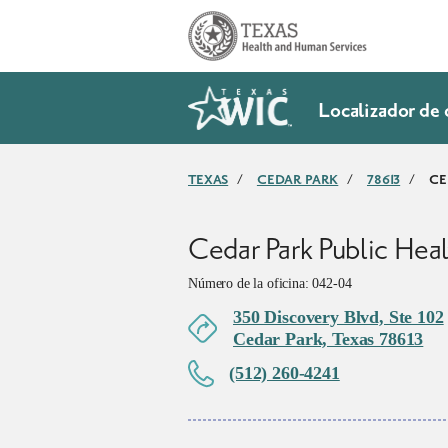
SkipToMainContent
Localizador de 
TEXAS
/
CEDAR PARK
/
78613
/
CE
Cedar Park Public Hea
Número de la oficina: 042-04
350 Discovery Blvd, Ste 102
Cedar Park, Texas 78613
(512) 260-4241